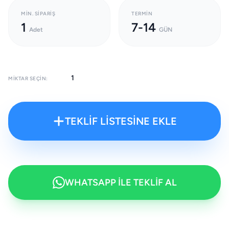
MIN. SIPARIŞ
TERMIN
1
7-14
Adet
GÜN
MIKTAR SEÇIN:
TEKLİF LİSTESİNE EKLE
WHATSAPP İLE TEKLİF AL