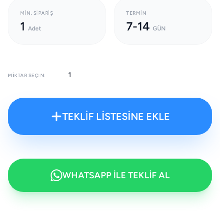
MIN. SIPARIŞ
TERMIN
1
7-14
Adet
GÜN
MIKTAR SEÇIN:
TEKLİF LİSTESİNE EKLE
WHATSAPP İLE TEKLİF AL