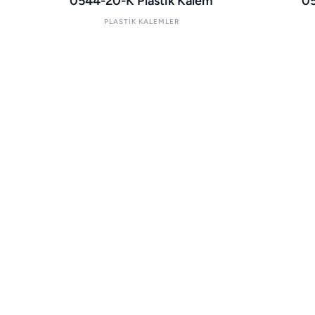
0544-20-K Plastik Kalem
05
PLASTIK KALEMLER