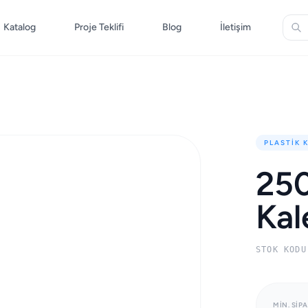
Katalog
Proje Teklifi
Blog
İletişim
PLASTIK 
250
Ka
STOK KODU
MIN. SIPA