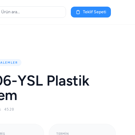
Teklif Sepeti
KALEMLER
6-YSL Plastik
lem
: 4520
RIŞ
TERMIN