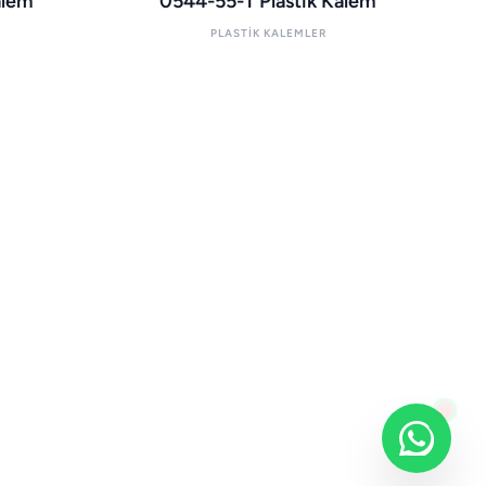
alem
0544-55-T Plastik Kalem
PLASTIK KALEMLER