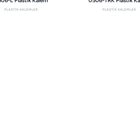
06-L Plastik Kalem
0506-TRK Plastik K
PLASTIK KALEMLER
PLASTIK KALEMLER