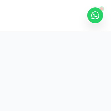
Kurumsal promosyon ürünleriyle markanızın
görünürlüğünü artırın.
HIZLI BAĞLANTILAR
Kategoriler