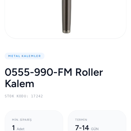
METAL KALEMLER
0555-990-FM Roller
Kalem
STOK KODU: 17242
MIN. SIPARIŞ
TERMIN
1
7-14
Adet
GÜN