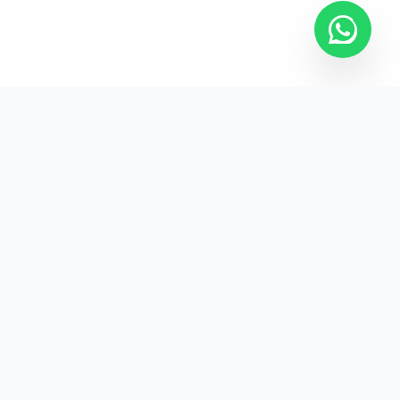
Kurumsal promosyon ürünleriyle markanızın
görünürlüğünü artırın.
HIZLI BAĞLANTILAR
Kategoriler