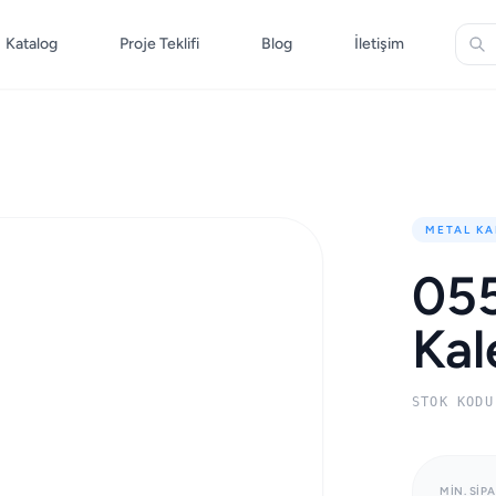
Katalog
Proje Teklifi
Blog
İletişim
METAL KA
055
Ka
STOK KODU
MIN. SIPA