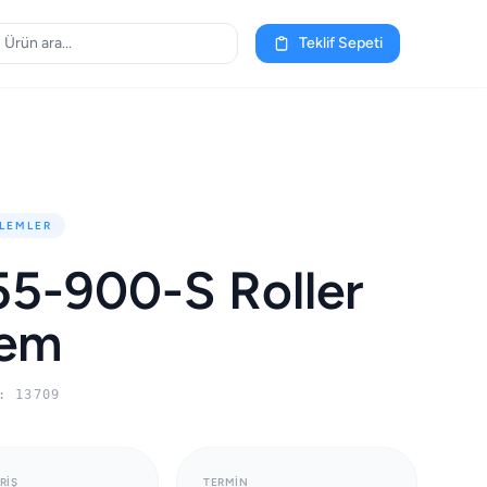
Teklif Sepeti
LEMLER
5-900-S Roller
lem
: 13709
RIŞ
TERMIN