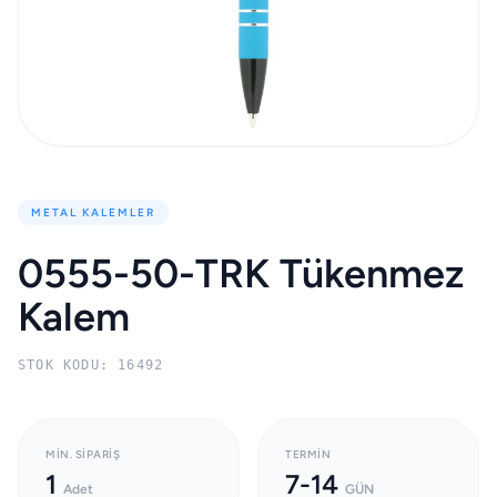
METAL KALEMLER
0555-50-TRK Tükenmez
Kalem
STOK KODU: 16492
MIN. SIPARIŞ
TERMIN
1
7-14
Adet
GÜN