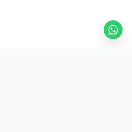
Kurumsal promosyon ürünleriyle markanızın
görünürlüğünü artırın.
HIZLI BAĞLANTILAR