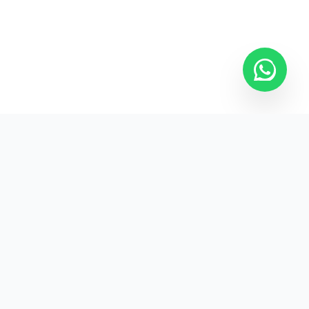
Kurumsal promosyon ürünleriyle markanızın
görünürlüğünü artırın.
HIZLI BAĞLANTILAR