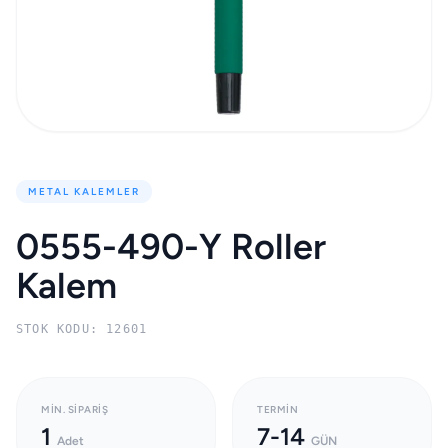
METAL KALEMLER
0555-490-Y Roller
Kalem
STOK KODU: 12601
MIN. SIPARIŞ
TERMIN
1
7-14
Adet
GÜN