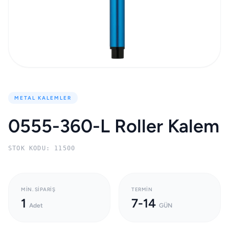
METAL KALEMLER
0555-360-L Roller Kalem
STOK KODU: 11500
MIN. SIPARIŞ
TERMIN
1
7-14
Adet
GÜN