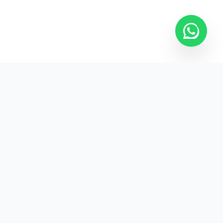
Kurumsal promosyon ürünleriyle markanızın
görünürlüğünü artırın.
HIZLI BAĞLANTILAR
Kategoriler