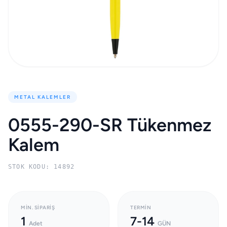
METAL KALEMLER
0555-290-SR Tükenmez
Kalem
STOK KODU: 14892
MIN. SIPARIŞ
TERMIN
1
7-14
Adet
GÜN