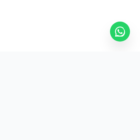
Kurumsal promosyon ürünleriyle markanızın
görünürlüğünü artırın.
HIZLI BAĞLANTILAR