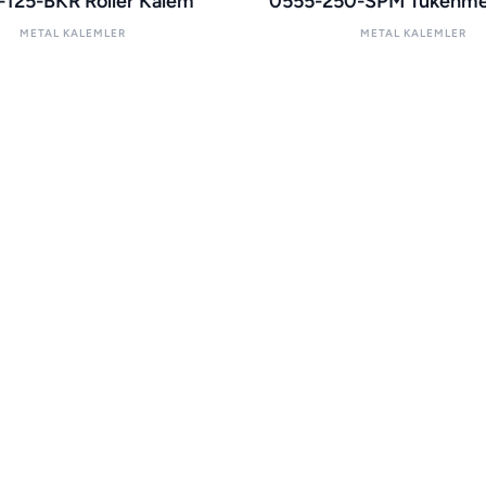
-125-BKR Roller Kalem
0555-250-SPM Tükenme
METAL KALEMLER
METAL KALEMLER