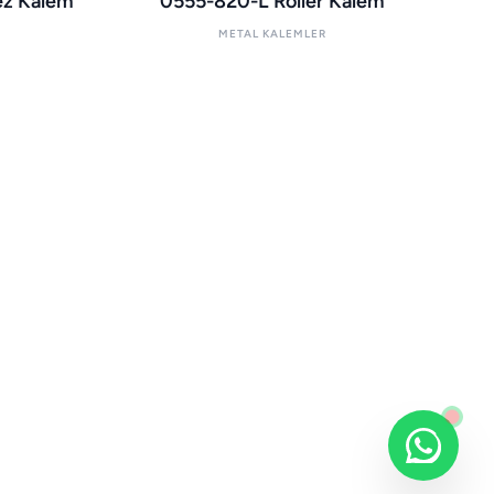
z Kalem
0555-820-L Roller Kalem
METAL KALEMLER