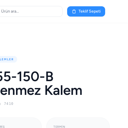
Teklif Sepeti
LEMLER
55-150-B
kenmez Kalem
: 7410
RIŞ
TERMIN