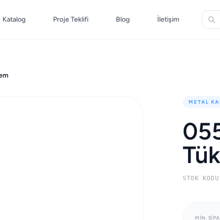
Katalog
Proje Teklifi
Blog
İletişim
lem
METAL KA
05
Tü
STOK KODU
MIN. SIPA