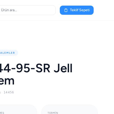
Teklif Sepeti
KALEMLER
4-95-SR Jell
lem
: 14456
RIŞ
TERMIN