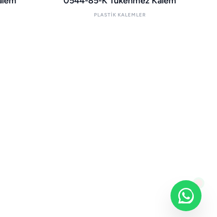
alem
0544-85-K Tükenmez Kalem
PLASTIK KALEMLER