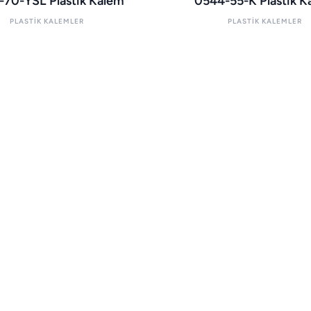
70-YSL Plastik Kalem
0544-55-K Plastik K
PLASTIK KALEMLER
PLASTIK KALEMLER