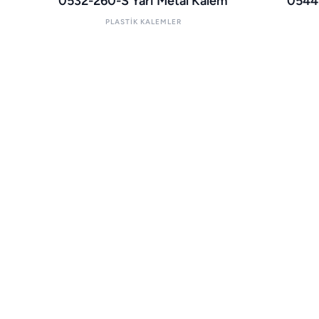
0532-260-S Yarı Metal Kalem
0544-
PLASTIK KALEMLER