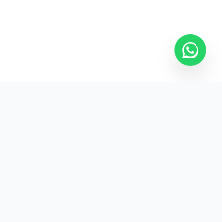
Kurumsal promosyon ürünleriyle markanızın
görünürlüğünü artırın.
HIZLI BAĞLANTILAR