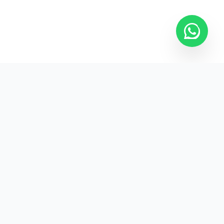
Kurumsal promosyon ürünleriyle markanızın
görünürlüğünü artırın.
HIZLI BAĞLANTILAR
Kategoriler