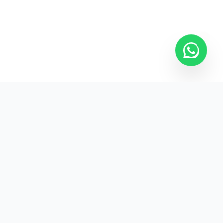
Kurumsal promosyon ürünleriyle markanızın
görünürlüğünü artırın.
HIZLI BAĞLANTILAR