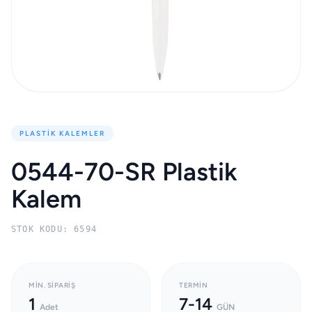
PLASTIK KALEMLER
0544-70-SR Plastik
Kalem
STOK KODU: 6594
MIN. SIPARIŞ
TERMIN
1
7-14
Adet
GÜN