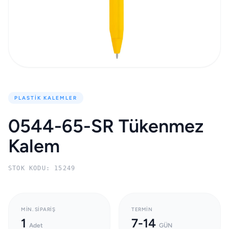
PLASTIK KALEMLER
0544-65-SR Tükenmez
Kalem
STOK KODU: 15249
MIN. SIPARIŞ
TERMIN
1
7-14
Adet
GÜN