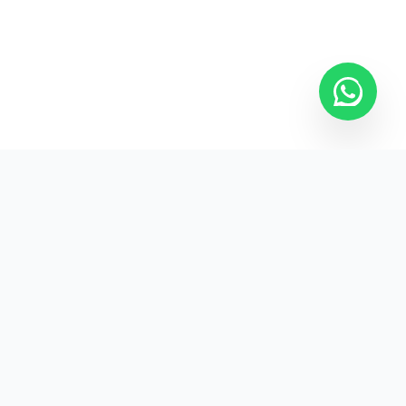
Kurumsal promosyon ürünleriyle markanızın
görünürlüğünü artırın.
HIZLI BAĞLANTILAR