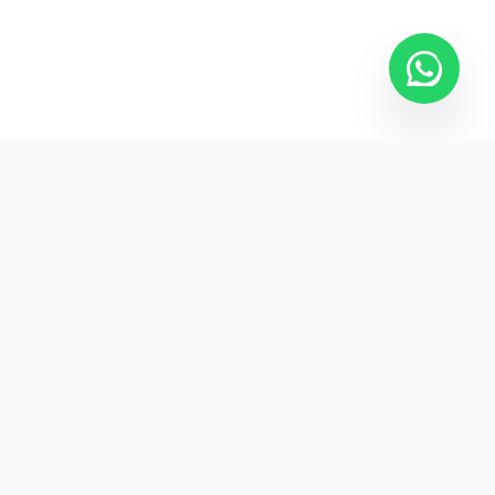
Kurumsal promosyon ürünleriyle markanızın
görünürlüğünü artırın.
HIZLI BAĞLANTILAR
Kategoriler