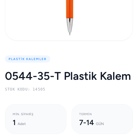
PLASTIK KALEMLER
0544-35-T Plastik Kalem
STOK KODU: 14505
MIN. SIPARIŞ
TERMIN
1
7-14
Adet
GÜN