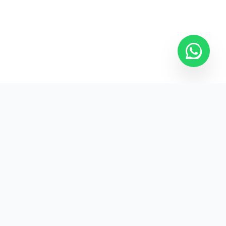
Kurumsal promosyon ürünleriyle markanızın
görünürlüğünü artırın.
HIZLI BAĞLANTILAR