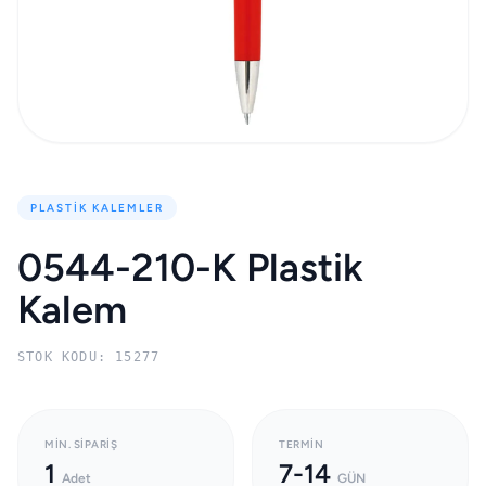
PLASTIK KALEMLER
0544-210-K Plastik
Kalem
STOK KODU: 15277
MIN. SIPARIŞ
TERMIN
1
7-14
Adet
GÜN