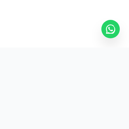
Kurumsal promosyon ürünleriyle markanızın
görünürlüğünü artırın.
HIZLI BAĞLANTILAR