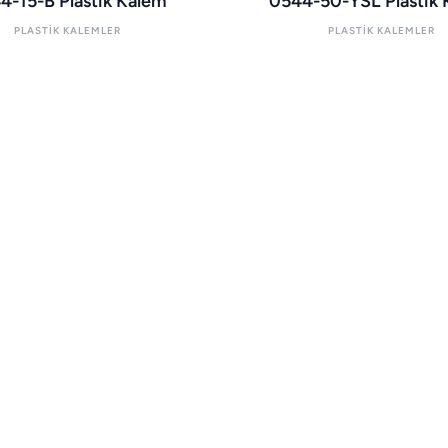
4-15-B Plastik Kalem
0544-50-YSL Plastik
PLASTIK KALEMLER
PLASTIK KALEMLER