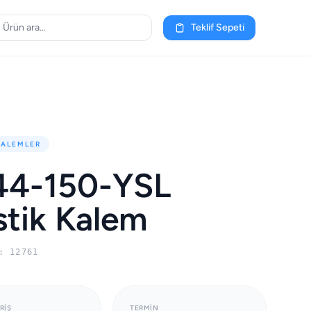
Teklif Sepeti
KALEMLER
44-150-YSL
stik Kalem
: 12761
RIŞ
TERMIN