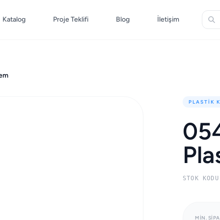
Katalog
Proje Teklifi
Blog
İletişim
lem
PLASTIK 
05
Pla
STOK KODU
MIN. SIPA