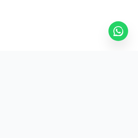
Kurumsal promosyon ürünleriyle markanızın
görünürlüğünü artırın.
HIZLI BAĞLANTILAR