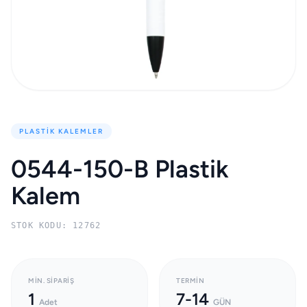
PLASTIK KALEMLER
0544-150-B Plastik
Kalem
STOK KODU: 12762
MIN. SIPARIŞ
TERMIN
1
7-14
Adet
GÜN