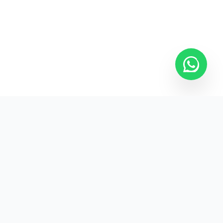
Kurumsal promosyon ürünleriyle markanızın
görünürlüğünü artırın.