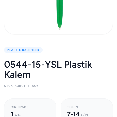
PLASTIK KALEMLER
0544-15-YSL Plastik
Kalem
STOK KODU: 11596
MIN. SIPARIŞ
TERMIN
1
7-14
Adet
GÜN