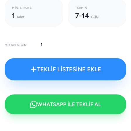
MIN. SIPARIŞ
TERMIN
1
7-14
Adet
GÜN
MIKTAR SEÇIN:
TEKLİF LİSTESİNE EKLE
WHATSAPP İLE TEKLİF AL