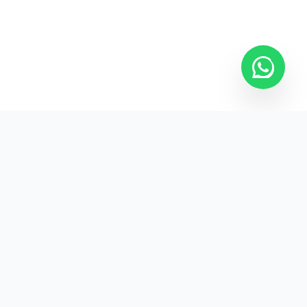
Kurumsal promosyon ürünleriyle markanızın
görünürlüğünü artırın.
HIZLI BAĞLANTILAR