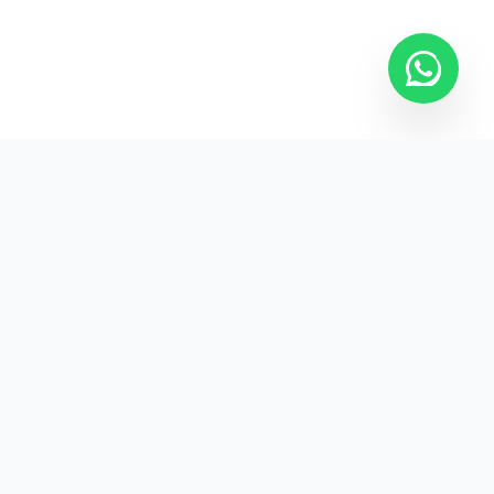
Kurumsal promosyon ürünleriyle markanızın
görünürlüğünü artırın.
HIZLI BAĞLANTILAR
Kategoriler