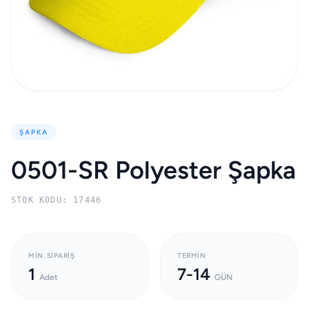
ŞAPKA
0501-SR Polyester Şapka
STOK KODU: 17446
MIN. SIPARIŞ
TERMIN
1
7-14
Adet
GÜN